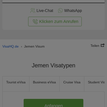
nline -
Live-Chat
WhatsApp
rmular
Klicken zum Anrufen
Teilen
VisaHQ.de
Jemen Visum
›
Jemen Visatypen
Tourist eVisa
Business eVisa
Cruise Visa
Student Visa
Anfangen