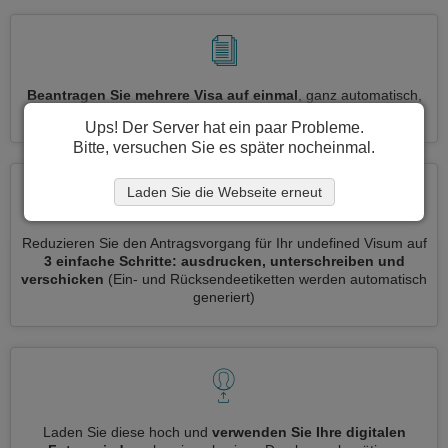
Beantragen Sie mehrere Visa auf einmal
, ganz automatisch,
ohne dass Sie Informationen wiederholt eingeben müssen
Ups! Der Server hat ein paar Probleme.
Bitte, versuchen Sie es später nocheinmal.
Laden Sie die Webseite erneut
Reduzieren Sie den Antragsvorgang für Ihr undefined Visum auf
3 einfache Schritte: ausdrucken, unterschreiben und
verschicken
(Ein- und Rücksendeetiketten werden automatisch
generiert)
Laden Sie diese hoch und
verwenden Sie Ihre digitalen