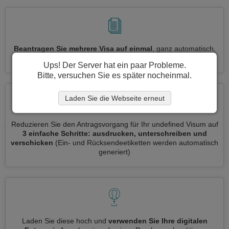
Beantragen Sie mehrere Visa auf einmal
, ganz automatisch,
ohne dass Sie Informationen wiederholt eingeben müssen
Ups! Der Server hat ein paar Probleme.
Bitte, versuchen Sie es später nocheinmal.
Laden Sie die Webseite erneut
Reduzieren Sie den Antragsvorgang für Ihr undefined Visum auf
3 einfache Schritte: ausdrucken, unterschreiben und
verschicken
(Ein- und Rücksendeetiketten werden automatisch
generiert)
Laden Sie diese hoch und
verwenden Sie Ihre digitalen