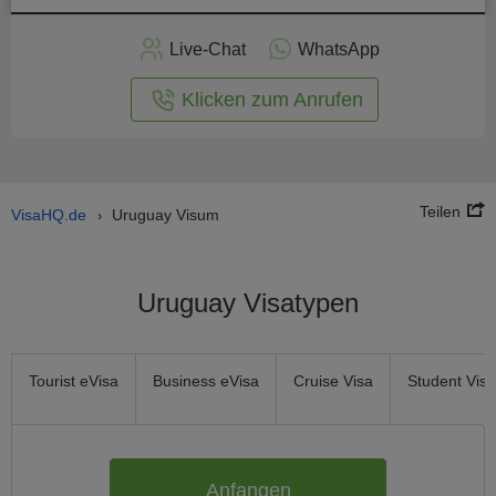
nline -
Live-Chat
WhatsApp
rmular
Klicken zum Anrufen
Teilen
VisaHQ.de
Uruguay Visum
›
Uruguay Visatypen
Tourist eVisa
Business eVisa
Cruise Visa
Student Visa
Anfangen