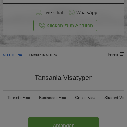
nline -
Live-Chat
WhatsApp
rmular
Klicken zum Anrufen
Teilen
VisaHQ.de
Tansania Visum
›
Tansania Visatypen
Tourist eVisa
Business eVisa
Cruise Visa
Student Visa
Anfangen