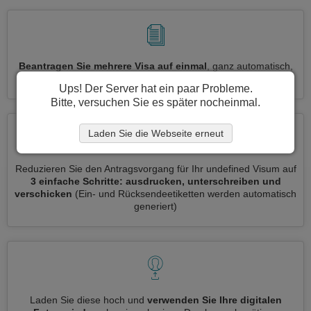
Beantragen Sie mehrere Visa auf einmal
, ganz automatisch,
ohne dass Sie Informationen wiederholt eingeben müssen
Ups! Der Server hat ein paar Probleme.
Bitte, versuchen Sie es später nocheinmal.
Laden Sie die Webseite erneut
Reduzieren Sie den Antragsvorgang für Ihr undefined Visum auf
3 einfache Schritte: ausdrucken, unterschreiben und
verschicken
(Ein- und Rücksendeetiketten werden automatisch
generiert)
Laden Sie diese hoch und
verwenden Sie Ihre digitalen