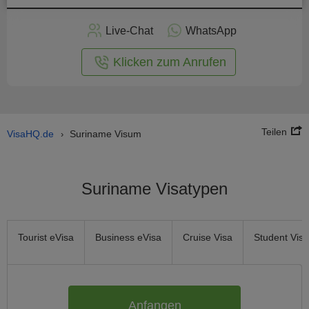
nline -
Live-Chat
WhatsApp
rmular
Klicken zum Anrufen
Teilen
VisaHQ.de
Suriname Visum
›
Suriname Visatypen
Tourist eVisa
Business eVisa
Cruise Visa
Student Visa
Anfangen