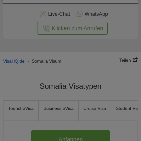
nline -
Live-Chat
WhatsApp
rmular
Klicken zum Anrufen
Teilen
VisaHQ.de
Somalia Visum
›
Somalia Visatypen
Tourist eVisa
Business eVisa
Cruise Visa
Student Visa
Anfangen