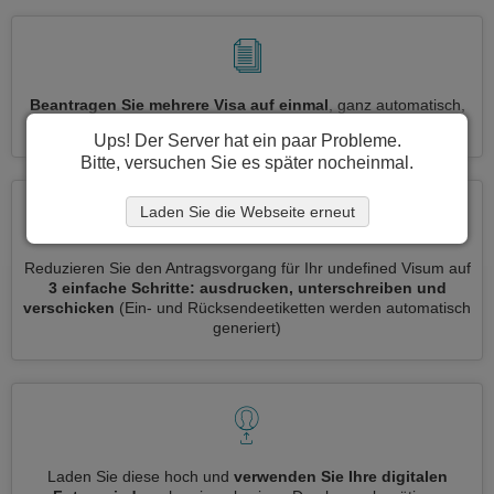
Beantragen Sie mehrere Visa auf einmal
, ganz automatisch,
ohne dass Sie Informationen wiederholt eingeben müssen
Ups! Der Server hat ein paar Probleme.
Bitte, versuchen Sie es später nocheinmal.
Laden Sie die Webseite erneut
Reduzieren Sie den Antragsvorgang für Ihr undefined Visum auf
3 einfache Schritte: ausdrucken, unterschreiben und
verschicken
(Ein- und Rücksendeetiketten werden automatisch
generiert)
Laden Sie diese hoch und
verwenden Sie Ihre digitalen