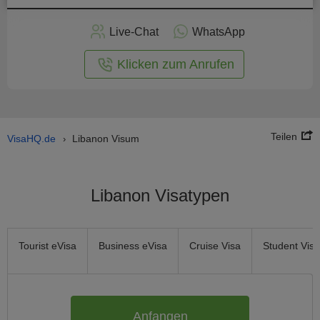
nline -
Live-Chat
WhatsApp
rmular
Klicken zum Anrufen
Teilen
VisaHQ.de
Libanon Visum
›
Libanon Visatypen
Tourist eVisa
Business eVisa
Cruise Visa
Student Visa
Anfangen