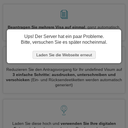
Beantragen Sie mehrere Visa auf einmal
, ganz automatisch,
ohne dass Sie Informationen wiederholt eingeben müssen
Ups! Der Server hat ein paar Probleme.
Bitte, versuchen Sie es später nocheinmal.
Laden Sie die Webseite erneut
Reduzieren Sie den Antragsvorgang für Ihr undefined Visum auf
3 einfache Schritte: ausdrucken, unterschreiben und
verschicken
(Ein- und Rücksendeetiketten werden automatisch
generiert)
Laden Sie diese hoch und
verwenden Sie Ihre digitalen