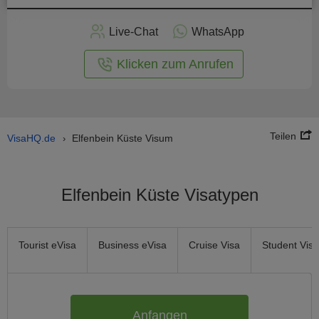
nline -
Live-Chat
WhatsApp
rmular
Klicken zum Anrufen
Teilen
VisaHQ.de
Elfenbein Küste Visum
›
Elfenbein Küste Visatypen
Tourist eVisa
Business eVisa
Cruise Visa
Student Visa
Anfangen