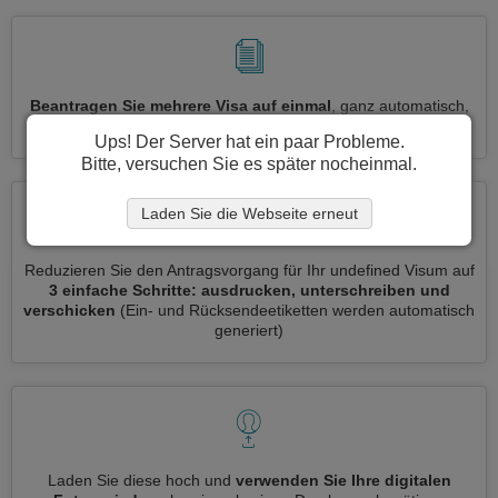
Beantragen Sie mehrere Visa auf einmal
, ganz automatisch,
ohne dass Sie Informationen wiederholt eingeben müssen
Ups! Der Server hat ein paar Probleme.
Bitte, versuchen Sie es später nocheinmal.
Laden Sie die Webseite erneut
Reduzieren Sie den Antragsvorgang für Ihr undefined Visum auf
3 einfache Schritte: ausdrucken, unterschreiben und
verschicken
(Ein- und Rücksendeetiketten werden automatisch
generiert)
Laden Sie diese hoch und
verwenden Sie Ihre digitalen