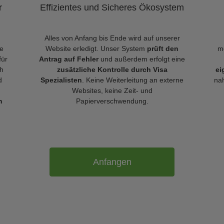
r
Effizientes und Sicheres Ökosystem
Alles von Anfang bis Ende wird auf unserer
le
Website erledigt. Unser System
prüft den
m
für
Antrag auf Fehler
und außerdem erfolgt eine
h
zusätzliche Kontrolle durch Visa
ei
d
Spezialisten
. Keine Weiterleitung an externe
nah
Websites, keine Zeit- und
n
Papierverschwendung.
Anfangen