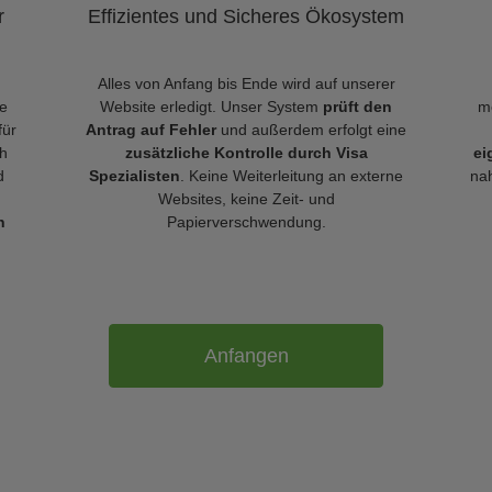
r
Effizientes und Sicheres Ökosystem
Alles von Anfang bis Ende wird auf unserer
le
Website erledigt. Unser System
prüft den
m
für
Antrag auf Fehler
und außerdem erfolgt eine
h
zusätzliche Kontrolle durch Visa
ei
d
Spezialisten
. Keine Weiterleitung an externe
nah
Websites, keine Zeit- und
n
Papierverschwendung.
Anfangen