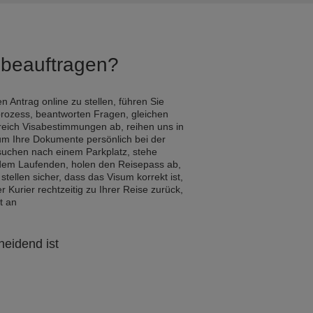
Q beauftragen?
n Antrag online zu stellen, führen Sie
rozess, beantworten Fragen, gleichen
reich Visabestimmungen ab, reihen uns in
um Ihre Dokumente persönlich bei der
 suchen nach einem Parkplatz, stehe
 dem Laufenden, holen den Reisepass ab,
 stellen sicher, dass das Visum korrekt ist,
Kurier rechtzeitig zu Ihrer Reise zurück,
t an
heidend ist