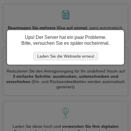
Beantragen Sie mehrere Visa auf einmal
, ganz automatisch,
ohne dass Sie Informationen wiederholt eingeben müssen
Ups! Der Server hat ein paar Probleme.
Bitte, versuchen Sie es später nocheinmal.
Laden Sie die Webseite erneut
Reduzieren Sie den Antragsvorgang für Ihr undefined Visum auf
3 einfache Schritte: ausdrucken, unterschreiben und
verschicken
(Ein- und Rücksendeetiketten werden automatisch
generiert)
Laden Sie diese hoch und
verwenden Sie Ihre digitalen