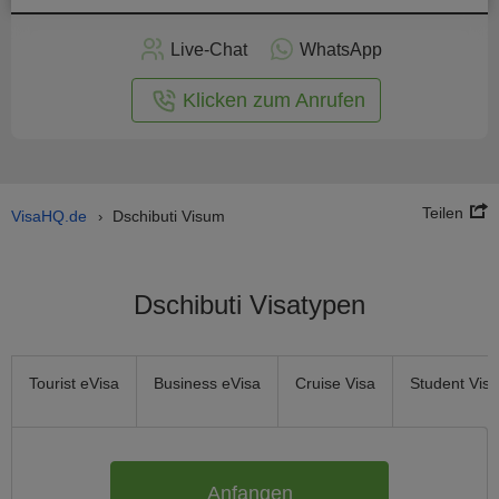
nline -
Live-Chat
WhatsApp
rmular
Klicken zum Anrufen
Teilen
VisaHQ.de
Dschibuti Visum
›
Dschibuti Visatypen
Tourist eVisa
Business eVisa
Cruise Visa
Student Visa
Anfangen