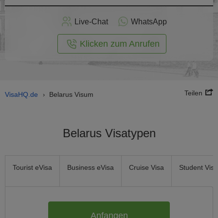
nline -
Live-Chat
WhatsApp
rmular
Klicken zum Anrufen
Teilen
VisaHQ.de
Belarus Visum
›
Belarus Visatypen
Tourist eVisa
Business eVisa
Cruise Visa
Student Visa
Anfangen