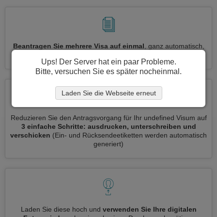
Beantragen Sie mehrere Visa auf einmal
, ganz automatisch,
ohne dass Sie Informationen wiederholt eingeben müssen
Ups! Der Server hat ein paar Probleme.
Bitte, versuchen Sie es später nocheinmal.
Laden Sie die Webseite erneut
Reduzieren Sie den Antragsvorgang für Ihr undefined Visum auf
3 einfache Schritte: ausdrucken, unterschreiben und
verschicken
(Ein- und Rücksendeetiketten werden automatisch
generiert)
Laden Sie diese hoch und
verwenden Sie Ihre digitalen